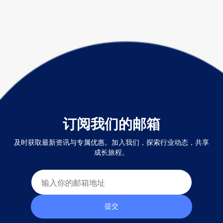
订阅我们的邮箱
及时获取最新资讯与专属优惠。加入我们，探索行业动态，共享
成长旅程。
提交