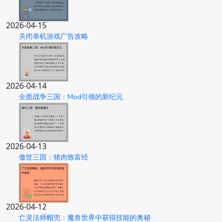
2026-04-15
关闭单机游戏广告攻略
2026-04-14
全面战争三国：Mod引领的新纪元
2026-04-13
傲世三国：猪肉致富经
2026-04-12
亡灵法师帽兜：魔兽世界中获得技能的奥秘