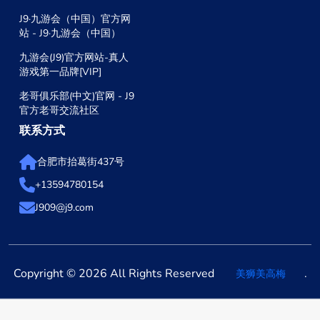
J9·九游会（中国）官方网
站 - J9·九游会（中国）
九游会(J9)官方网站-真人
游戏第一品牌[VIP]
老哥俱乐部(中文)官网 - J9
官方老哥交流社区
联系方式
合肥市抬葛街437号
+13594780154
J909@j9.com
Copyright © 2026 All Rights Reserved
.
美狮美高梅