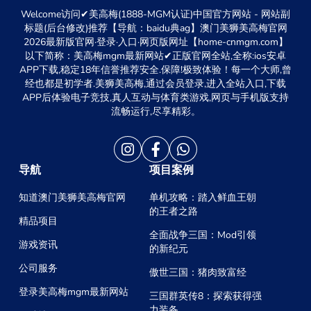
Welcome访问✔美高梅(1888-MGM认证)中国官方网站 - 网站副
标题(后台修改)推荐【导航：baidu典ag】澳门美狮美高梅官网
2026最新版官网·登录·入口·网页版网址【home-cnmgm.com】
以下简称：美高梅mgm最新网站✔正版官网全站,全称:ios安卓
APP下载,稳定18年信誉推荐安全.保障!极致体验！每一个大师,曾
经也都是初学者.美狮美高梅,通过会员登录,进入全站入口,下载
APP后体验电子竞技,真人互动与体育类游戏,网页与手机版支持
流畅运行,尽享精彩。
导航
项目案例
知道澳门美狮美高梅官网
单机攻略：踏入鲜血王朝
的王者之路
精品项目
全面战争三国：Mod引领
游戏资讯
的新纪元
公司服务
傲世三国：猪肉致富经
登录美高梅mgm最新网站
三国群英传8：探索获得强
力装备